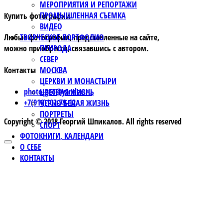
МЕРОПРИЯТИЯ И РЕПОРТАЖИ
ПРОМЫШЛЕННАЯ СЪЕМКА
Купить фотографии
ВИДЕО
ТВОРЧЕСКОЕ ПОРТФОЛИО
Любые фотографии, представленные на сайте,
ПРИРОДА
можно приобрести, связавшись с автором.
СЕВЕР
Контакты
МОСКВА
ЦЕРКВИ И МОНАСТЫРИ
photo-geo@yandex.ru
ЦВЕТНАЯ ЖИЗНЬ
+7(916)102-79-12
ЧЕРНО-БЕЛАЯ ЖИЗНЬ
ПОРТРЕТЫ
Copyright © 2018 Георгий Шпикалов. All rights reserved
СПОРТ
ФОТОКНИГИ, КАЛЕНДАРИ
О СЕБЕ
КОНТАКТЫ