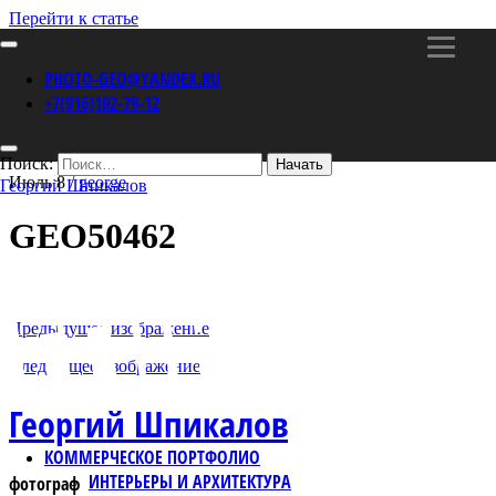
Перейти к статье
PHOTO-GEO@YANDEX.RU
+7(916)102-79-12
Поиск:
Июль 8 /
george
Георгий Шпикалов
GEO50462
Предыдущее изображение
Следующее изображение
Георгий Шпикалов
КОММЕРЧЕСКОЕ ПОРТФОЛИО
ИНТЕРЬЕРЫ И АРХИТЕКТУРА
фотограф