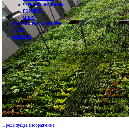
ЧЕРНО-БЕЛАЯ ЖИЗНЬ
ПОРТРЕТЫ
СПОРТ
ФОТОКНИГИ, КАЛЕНДАРИ
О СЕБЕ
КОНТАКТЫ
Предыдущее изображение